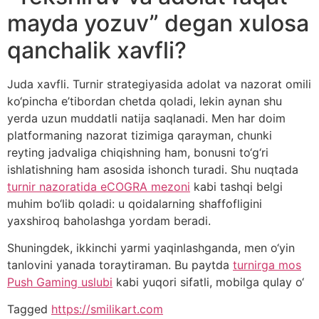
mayda yozuv” degan xulosa
qanchalik xavfli?
Juda xavfli. Turnir strategiyasida adolat va nazorat omili
ko‘pincha e’tibordan chetda qoladi, lekin aynan shu
yerda uzun muddatli natija saqlanadi. Men har doim
platformaning nazorat tizimiga qarayman, chunki
reyting jadvaliga chiqishning ham, bonusni to‘g‘ri
ishlatishning ham asosida ishonch turadi. Shu nuqtada
turnir nazoratida eCOGRA mezoni
kabi tashqi belgi
muhim bo‘lib qoladi: u qoidalarning shaffofligini
yaxshiroq baholashga yordam beradi.
Shuningdek, ikkinchi yarmi yaqinlashganda, men o‘yin
tanlovini yanada toraytiraman. Bu paytda
turnirga mos
Push Gaming uslubi
kabi yuqori sifatli, mobilga qulay o‘
Tagged
https://smilikart.com