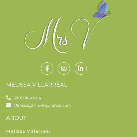
MELISSA VILLARREAL
(210) 816-0294
Melissa@mrsvinsurance.com
ABOUT
Melissa Villarreal