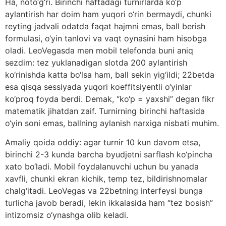
Ha, noto‘g‘ri. Birinchi haftadagi turnirlarda ko‘p
aylantirish har doim ham yuqori o‘rin bermaydi, chunki
reyting jadvali odatda faqat hajmni emas, ball berish
formulasi, o‘yin tanlovi va vaqt oynasini ham hisobga
oladi. LeoVegasda men mobil telefonda buni aniq
sezdim: tez yuklanadigan slotda 200 aylantirish
ko‘rinishda katta bo‘lsa ham, ball sekin yig‘ildi; 22betda
esa qisqa sessiyada yuqori koeffitsiyentli o‘yinlar
ko‘proq foyda berdi. Demak, “ko‘p = yaxshi” degan fikr
matematik jihatdan zaif. Turnirning birinchi haftasida
o‘yin soni emas, ballning aylanish narxiga nisbati muhim.
Amaliy qoida oddiy: agar turnir 10 kun davom etsa,
birinchi 2-3 kunda barcha byudjetni sarflash ko‘pincha
xato bo‘ladi. Mobil foydalanuvchi uchun bu yanada
xavfli, chunki ekran kichik, temp tez, bildirishnomalar
chalg‘itadi. LeoVegas va 22betning interfeysi bunga
turlicha javob beradi, lekin ikkalasida ham “tez bosish”
intizomsiz o‘ynashga olib keladi.