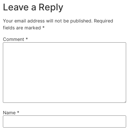
Leave a Reply
Your email address will not be published.
Required
fields are marked
*
Comment
*
Name
*