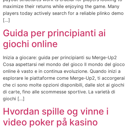
maximize their returns while enjoying the game. Many
players today actively search for a reliable plinko demo
[…]
Guida per principianti ai
giochi online
Inizia a giocare: guida per principianti su Merge-Up2
Cosa aspettarsi nel mondo del gioco Il mondo del gioco
online è vasto e in continua evoluzione. Quando inizi a
esplorare le piattaforme come Merge-Up2, ti accorgerai
che ci sono molte opzioni disponibili, dalle slot ai giochi
di carte, fino alle scommesse sportive. La varietà di
giochi […]
Hvordan spille og vinne i
video poker på kasino