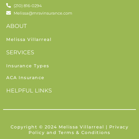
(210) 816-0294
Melissa@mrsvinsurance.com
ABOUT
Melissa Villarreal
SERVICES
Insurance Types
ACA Insurance
HELPFUL LINKS
Copyright © 2024 Melissa Villarreal |
Privacy
Policy
and
Terms & Conditions