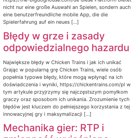
nicht nur eine große Auswahl an Spielen, sondern auch
eine benutzerfreundliche mobile App, die die
Spielerfahrung auf ein neues […]
Błędy w grze i zasady
odpowiedzialnego hazardu
Największe błędy w Chicken Trains i jak ich unikać
Grając w popularną grę Chicken Trains, wiele osób
popełnia typowe błędy, które mogą wpłynąć na ich
doświadczenia i wyniki, https://chickentrains.com/pl w
tym artykule przyjrzymy się najczęstszym pomyłkom
graczy oraz sposobom ich unikania. Zrozumienie tych
błędów jest kluczem do pełniejszego korzystania z tej
innowacyjnej gry i maksymalizacji […]
Mechanika gier: RTP i