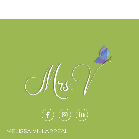
MELISSA VILLARREAL